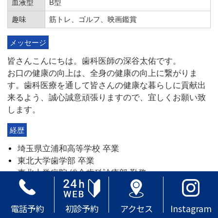
血液型
B型
趣味
筋トレ、ゴルフ、映画鑑賞
メッセージ
皆さんこんにちは。歯科医師の深谷太佑です。
お口の健康の向上は、全身の健康の向上に繋がりま
す。歯科医療を通して皆さんの健康な暮らしに貢献出
来るよう、誠心誠意頑張りますので、宜しくお願い致
します。
経歴
埼玉県立浦和高等学校 卒業
東北大学歯学部 卒業
東北大学病院 総合歯科診療部 勤務
医療法人絆尚会 勤務
インビザラインドクター
電話予約
初診予約
アクセス
Instagram
ミニッシュドクター