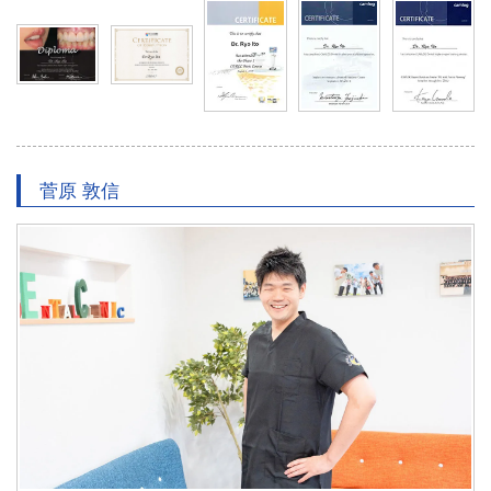
菅原 敦信