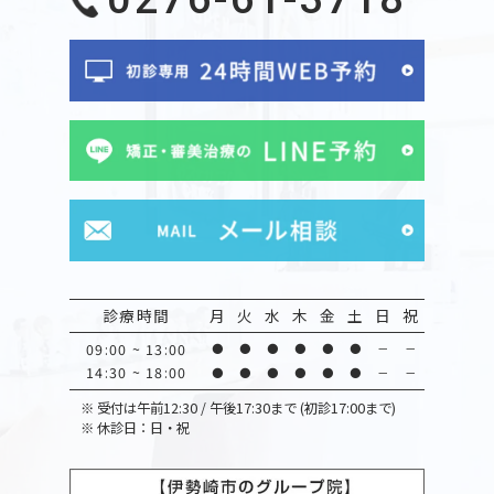
診療時間
月
火
水
木
金
土
日
祝
09:00 ~ 13:00
●
●
●
●
●
●
－
－
14:30 ~ 18:00
●
●
●
●
●
●
－
－
※
受付は午前12:30 / 午後17:30まで (初診17:00まで)
※
休診日：日・祝