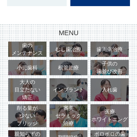
MENU
歯の
むし歯治療
歯周病治療
メンテナンス
子供の
小児歯科
根管治療
歯並び改善
大人の
目立たない
インプラント
入れ歯
矯正
削る量が
審美
医療
少ない
セラミック
ホワイトニング
ブリッジ
治療
親知らずの
ボロボロの歯