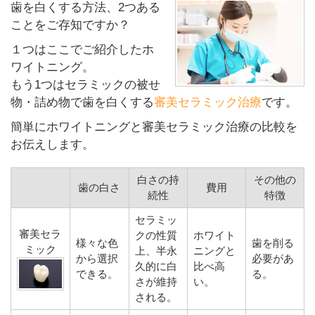
歯を白くする方法、2つある
ことをご存知ですか？
１つはここでご紹介したホ
ワイトニング。
もう1つはセラミックの被せ
物・詰め物で歯を白くする
審美セラミック治療
です。
簡単にホワイトニングと審美セラミック治療の比較を
お伝えします。
白さの持
その他の
歯の白さ
費用
続性
特徴
セラミッ
審美セラ
クの性質
ホワイト
様々な色
歯を削る
ミック
上、半永
ニングと
から選択
必要があ
久的に白
比べ高
できる。
る。
さが維持
い。
される。