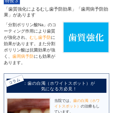
特長３
「歯質強化によるむし歯予防効果」「歯周病予防効
果」があります
「分割ポリリン酸Na」のコ
ーティング作用により歯質
が強化され、
むし歯予防
に
効果があります。また分割
ポリリン酸は抗菌効果が強
く、
歯周病予防
にも効果が
あります。
コラム
：歯の白濁（ホワイトスポット）が
気になる方必見！
当院では、
歯の白濁（ホワ
イトスポット）
の治療もし
ています。