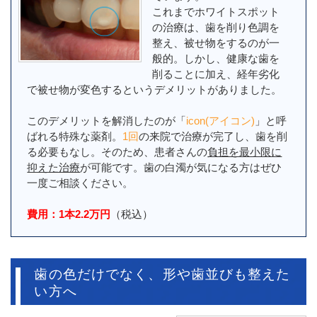
これまでホワイトスポット
の治療は、歯を削り色調を
整え、被せ物をするのが一
般的。しかし、健康な歯を
削ることに加え、経年劣化
で被せ物が変色するというデメリットがありました。
このデメリットを解消したのが「
icon(アイコン)
」と呼
ばれる特殊な薬剤。
1回
の来院で治療が完了し、歯を削
る必要もなし。そのため、患者さんの
負担を最小限に
抑えた治療
が可能です。歯の白濁が気になる方はぜひ
一度ご相談ください。
費用：1本2.2万円
（税込）
歯の色だけでなく、形や歯並びも整えた
い方へ