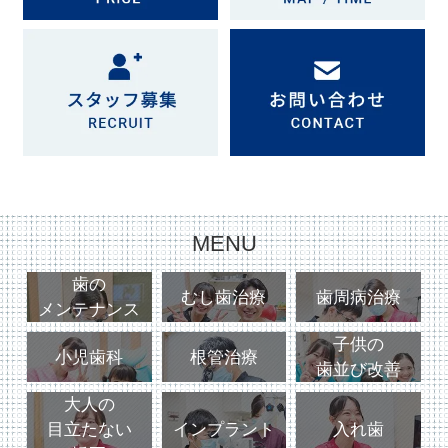
MENU
歯の
むし歯治療
歯周病治療
メンテナンス
子供の
小児歯科
根管治療
歯並び改善
大人の
目立たない
インプラント
入れ歯