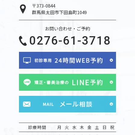
〒373-0844
群馬県太田市下田島町1049
お問い合わせ・ご予約
0276-61-3718
診療時間
月
火
水
木
金
土
日
祝