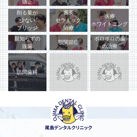
矯正
削る量が
審美
医療
少ない
セラミック
ホワイトニング
ブリッジ
治療
親知らずの
ボロボロの歯
顎関節症
抜歯
の治療
訪問歯科