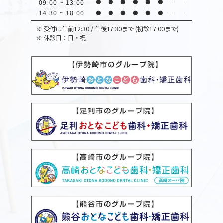
09:00 ~ 13:00
●
●
●
●
●
●
－
－
14:30 ~ 18:00
●
●
●
●
●
●
－
－
※
受付は午前12:30 / 午後17:30まで (初診17:00まで)
※
休診日：日・祝