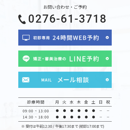
お問い合わせ・ご予約
0276-61-3718
診療時間
月
火
水
木
金
土
日
祝
09:00 ~ 13:00
●
●
●
●
●
●
－
－
14:30 ~ 18:00
●
●
●
●
●
●
－
－
※
受付は午前12:30 / 午後17:30まで (初診17:00まで)