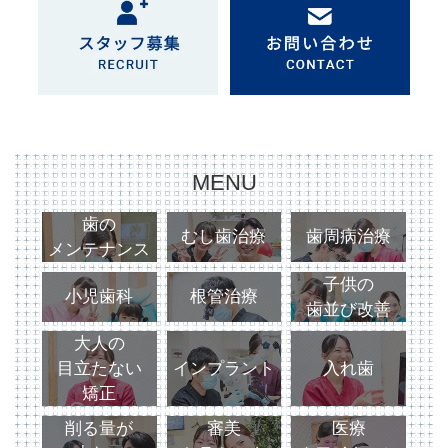
MENU
歯の
むし歯治療
歯周病治療
メンテナンス
子供の
小児歯科
根管治療
歯並び改善
大人の
目立たない
インプラント
入れ歯
矯正
削る量が
審美
医療