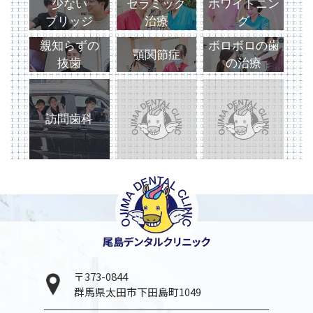
少ない
セラミック
ホワイトニン
ブリッジ
治療
グ
親知らずの
ボロボロの歯
顎関節症
抜歯
の治療
訪問歯科
〒373-0844
群馬県太田市下田島町1049