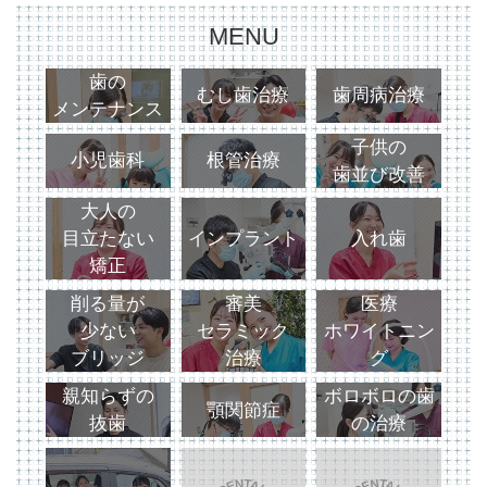
MENU
歯の
むし歯治療
歯周病治療
メンテナンス
子供の
小児歯科
根管治療
歯並び改善
大人の
目立たない
インプラント
入れ歯
矯正
削る量が
審美
医療
少ない
セラミック
ホワイトニン
ブリッジ
治療
グ
親知らずの
ボロボロの歯
顎関節症
抜歯
の治療