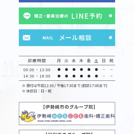
診療時間
月
火
水
木
金
土
日
祝
09:00 ~ 13:00
●
●
●
●
●
●
－
－
14:30 ~ 18:00
●
●
●
●
●
●
－
－
※
受付は午前12:30 / 午後17:30まで (初診17:00まで)
※
休診日：日・祝