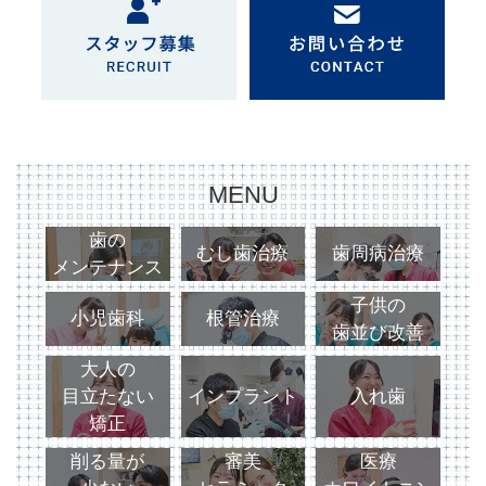
MENU
歯の
むし歯治療
歯周病治療
メンテナンス
子供の
小児歯科
根管治療
歯並び改善
大人の
目立たない
インプラント
入れ歯
矯正
削る量が
審美
医療