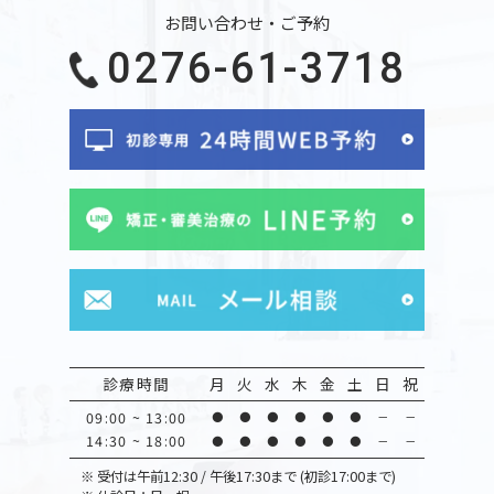
お問い合わせ・ご予約
0276-61-3718
診療時間
月
火
水
木
金
土
日
祝
09:00 ~ 13:00
●
●
●
●
●
●
－
－
14:30 ~ 18:00
●
●
●
●
●
●
－
－
※
受付は午前12:30 / 午後17:30まで (初診17:00まで)