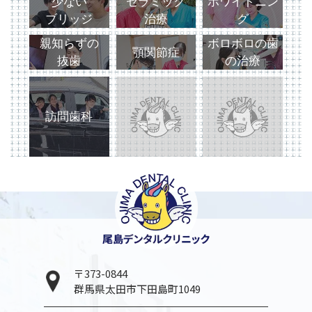
少ない
セラミック
ホワイトニン
ブリッジ
治療
グ
親知らずの
ボロボロの歯
顎関節症
抜歯
の治療
訪問歯科
〒373-0844
群馬県太田市下田島町1049