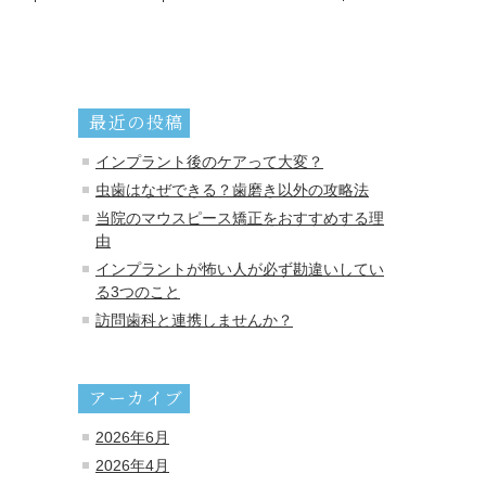
最近の投稿
インプラント後のケアって大変？
虫歯はなぜできる？歯磨き以外の攻略法
当院のマウスピース矯正をおすすめする理
由
インプラントが怖い人が必ず勘違いしてい
る3つのこと
訪問歯科と連携しませんか？
アーカイブ
2026年6月
2026年4月