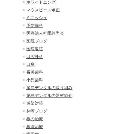
ホワイトニング
マウスピース矯正
ミニッシュ
予防歯科
医療法人社団絆尚会
医院ブログ
医院遠征
口腔外科
口臭
審美歯科
小児歯科
尾島デンタルの取り組み
尾島デンタルの器材紹介
感染対策
林崎ブログ
根の治療
根管治療