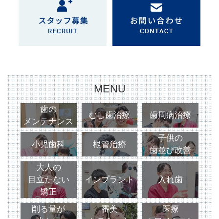
MENU
歯の
むし歯治療
歯周病治療
メンテナンス
子供の
小児歯科
根管治療
歯並び改善
大人の
目立たない
インプラント
入れ歯
矯正
削る量が
審美
医療