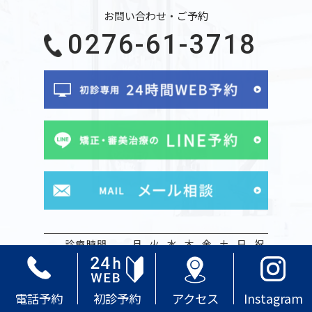
お問い合わせ・ご予約
0276-61-3718
診療時間
月
火
水
木
金
土
日
祝
09:00 ~ 13:00
●
●
●
●
●
●
－
－
14:30 ~ 18:00
●
●
●
●
●
●
－
－
電話予約
初診予約
アクセス
Instagram
※
受付は午前12:30 / 午後17:30まで (初診17:00まで)