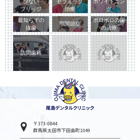
少ない
セラミック
ホワイトニン
ブリッジ
治療
グ
親知らずの
ボロボロの歯
顎関節症
抜歯
の治療
訪問歯科
〒373-0844
群馬県太田市下田島町1049