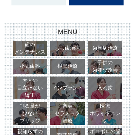
MENU
歯の
むし歯治療
歯周病治療
メンテナンス
子供の
小児歯科
根管治療
歯並び改善
大人の
目立たない
インプラント
入れ歯
矯正
削る量が
審美
医療
少ない
セラミック
ホワイトニン
ブリッジ
治療
グ
親知らずの
ボロボロの歯