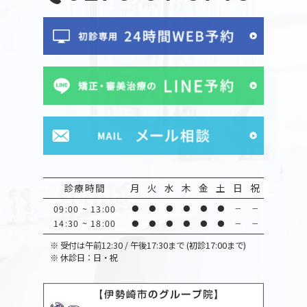
診療時間
月
火
水
木
金
土
日
祝
09:00 ~ 13:00
●
●
●
●
●
●
－
－
14:30 ~ 18:00
●
●
●
●
●
●
－
－
※
受付は午前12:30 / 午後17:30まで (初診17:00まで)
※
休診日：日・祝