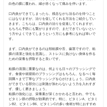
白色の膜に覆われ、縁が赤くなって痛みを伴います。
口内炎ができてしまったら、残念ながら治るのを待つこと
にはなりますが、治りを促してくれる方法をご紹介してい
きます。こちらは、口内炎の治りを促進してくれますが、
もちろん予防にも繋がりますので、まだできていないとい
う方やよくできてしまうという方にも参考になれば幸いで
す。
まず、口内炎ができるのは頬粘膜や舌、歯茎ですので、粘
膜の清潔と強化を意識し、ストレスに負けない身体を作る
ための栄養を摂取すると良いです。
粘膜の清潔に重要なのは、何よりも日々のブラッシングで
す。食後や就寝前のブラッシングはもちろん、なるべく毎
回隅々まで丁寧なブラッシングを心がけましょう。口内炎
ができている部分には刺激が加わらないよう力を入れすぎ
ず、優しく磨きましょう。
粘膜の強化には、栄養素が深くかかわると言われ、中でも
ビタミン群の摂取が効果的です。特に、ビタミンA、ビタミ
ンB2、ビタミンB6、ビタミンCの多い食材が特におすすめ