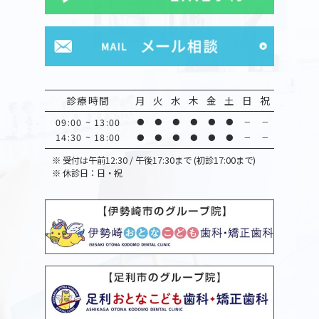
診療時間
月
火
水
木
金
土
日
祝
09:00 ~ 13:00
●
●
●
●
●
●
－
－
14:30 ~ 18:00
●
●
●
●
●
●
－
－
※
受付は午前12:30 / 午後17:30まで (初診17:00まで)
※
休診日：日・祝