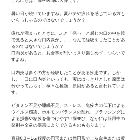
こんにちは、歯科医師の大藤です。
暑い日が続いていますね。夏バテや疲れを感じている方も
いらっしゃるのではないでしょうか？
疲れが溜まったときに、ふと「痛っ」と感じお口の中を鏡
で見ると大きな口内炎が、、、なんて経験をしたことがあ
るのではないでしょうか？
口内炎があると、お食事が思いっきり楽しめず、つらいで
すよね。
口内炎は多くの方が経験したことがある疾患です。しか
し、一口に口内炎といっても、実ははっきりとした原因は
分かっておらず、様々な種類、原因があると言われていま
す。
ビタミン不足や睡眠不足、ストレス、免疫力の低下による
ウイルス感染、ホルモンバランスの乱れ、ブラッシングに
よる損傷や粘膜を傷つけやすい歯並び、なかには服用中の
薬剤や全身の疾患によりできるものもあります。
直径0.3～1㎝程度の円形または楕円形で、灰白色または黄