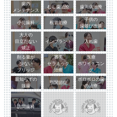
歯の
むし歯治療
歯周病治療
メンテナンス
子供の
小児歯科
根管治療
歯並び改善
大人の
目立たない
インプラント
入れ歯
矯正
削る量が
審美
医療
少ない
セラミック
ホワイトニン
ブリッジ
治療
グ
親知らずの
ボロボロの歯
顎関節症
抜歯
の治療
訪問歯科